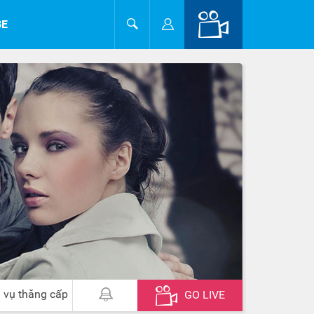
BE
 vụ thăng cấp
GO LIVE