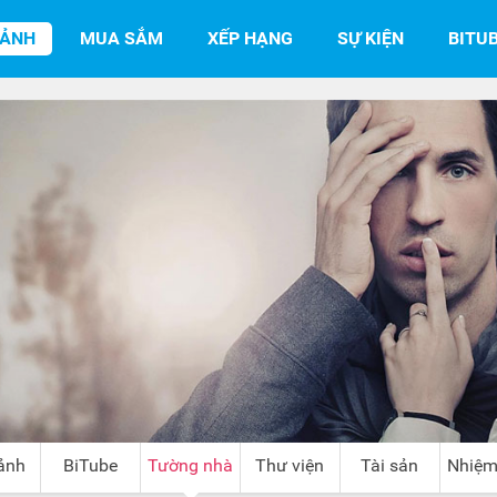
SẢNH
MUA SẮM
XẾP HẠNG
SỰ KIỆN
BITU
ảnh
BiTube
Tường nhà
Thư viện
Tài sản
Nhiệm