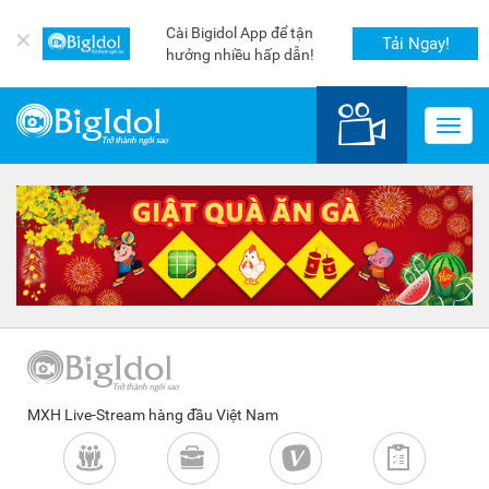
Cài Bigidol App để tận
✕
Tải Ngay!
hưởng nhiều hấp dẫn!
Toggl
navig
MXH Live-Stream hàng đầu Việt Nam