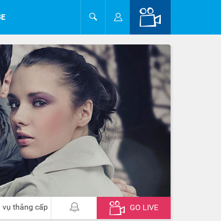
BE
 vụ thăng cấp
GO LIVE