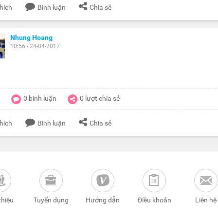
hích
Bình luận
Chia sẻ
Nhung Hoang
10:56 - 24-04-2017
0
bình luận
0
lượt chia sẻ
hích
Bình luận
Chia sẻ
thiệu
Tuyển dụng
Hướng dẫn
Điều khoản
Liên hệ