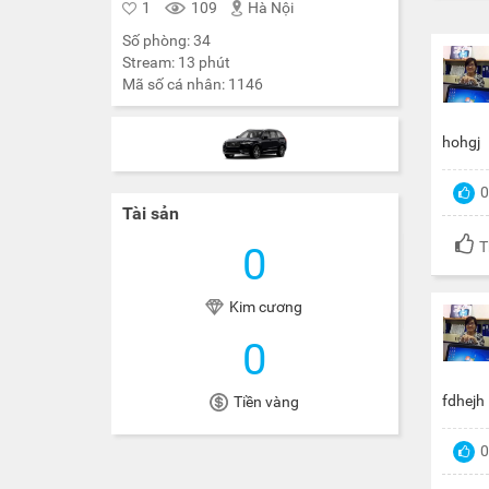
1
109
Hà Nội
Số phòng:
34
Stream:
13
phút
Mã số cá nhân:
1146
hohgj
0
Tài sản
T
0
Kim cương
0
fdhejh
Tiền vàng
0