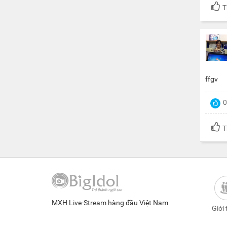
T
ffgv
0
T
MXH Live-Stream hàng đầu Việt Nam
Giới 