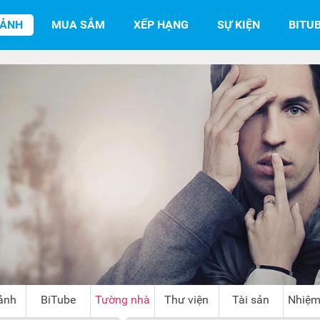
SẢNH
MUA SẮM
XẾP HẠNG
SỰ KIỆN
BITU
ảnh
BiTube
Tường nhà
Thư viện
Tài sản
Nhiệm