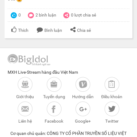
0
2
bình luận
0
lượt chia sẻ
Thích
Bình luận
Chia sẻ
MXH Live-Stream hàng đầu Việt Nam
Giới thiệu
Tuyển dụng
Hướng dẫn
Điều khoản
Liên hệ
Facebook
Google+
Twitter
Cơ quan chủ quản: CÔNG TY CỔ PHẦN TRUYỀN SỐ LIỆU VIỆT