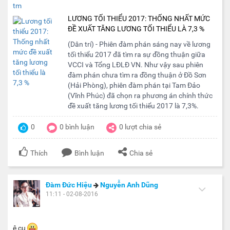
tm
LƯƠNG TỐI THIỂU 2017: THỐNG NHẤT MỨC
ĐỀ XUẤT TĂNG LƯƠNG TỐI THIỂU LÀ 7,3 %
(Dân trí) - Phiên đàm phán sáng nay về lương
tối thiểu 2017 đã tìm ra sự đồng thuận giữa
VCCI và Tổng LĐLĐ VN. Như vậy sau phiên
đàm phán chưa tìm ra đồng thuận ở Đồ Sơn
(Hải Phòng), phiên đàm phán tại Tam Đảo
(Vĩnh Phúc) đã chọn ra phương án chính thức
đề xuất tăng lương tối thiểu 2017 là 7,3%.
0
0
bình luận
0
lượt chia sẻ
Thích
Bình luận
Chia sẻ
Đàm Đức Hiệu
Nguyễn Anh Dũng
11:11 - 02-08-2016
ê cu