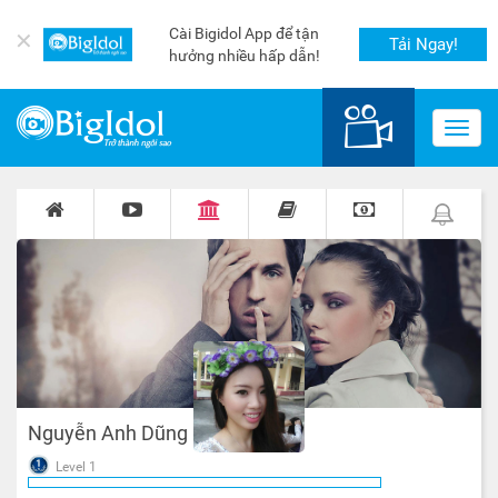
Cài Bigidol App để tận
✕
Tải Ngay!
hưởng nhiều hấp dẫn!
Toggl
navig
Nguyễn Anh Dũng
Level 1