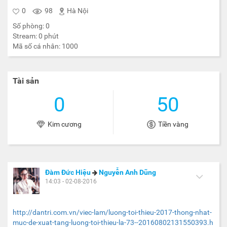
0
98
Hà Nội
Số phòng:
0
Stream:
0
phút
Mã số cá nhân:
1000
Tài sản
0
50
Kim cương
Tiền vàng
Đàm Đức Hiệu
Nguyễn Anh Dũng
14:03 - 02-08-2016
http://dantri.com.vn/viec-lam/luong-toi-thieu-2017-thong-nhat-
muc-de-xuat-tang-luong-toi-thieu-la-73--20160802131550393.h