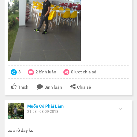
3
2
bình luận
0
lượt chia sẻ
Thích
Bình luận
Chia sẻ
Muốn Có Phải Làm
21:53 - 08-09-2018
có ai ở đây ko