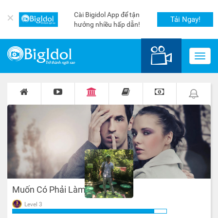
Cài Bigidol App để tận
✕
Tải Ngay!
hưởng nhiều hấp dẫn!
Toggl
navig
Muốn Có Phải Làm
Level 3