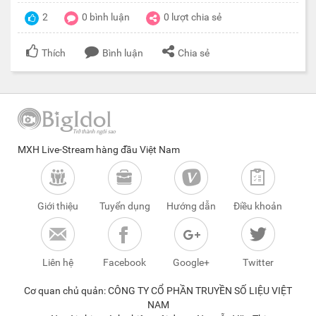
2
0
bình luận
0
lượt chia sẻ
Thích
Bình luận
Chia sẻ
MXH Live-Stream hàng đầu Việt Nam
Giới thiệu
Tuyển dụng
Hướng dẫn
Điều khoản
Liên hệ
Facebook
Google+
Twitter
Cơ quan chủ quản: CÔNG TY CỔ PHẦN TRUYỀN SỐ LIỆU VIỆT
NAM