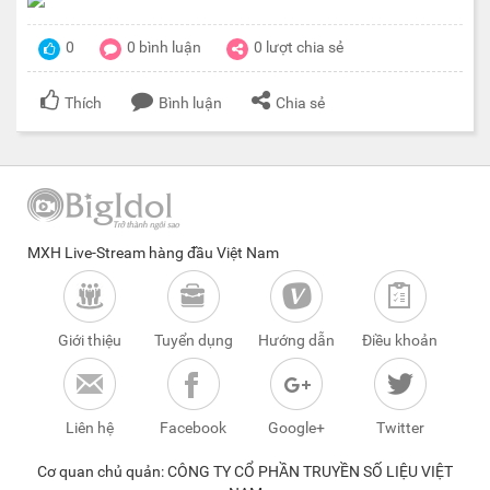
0
0
bình luận
0
lượt chia sẻ
Thích
Bình luận
Chia sẻ
MXH Live-Stream hàng đầu Việt Nam
Giới thiệu
Tuyển dụng
Hướng dẫn
Điều khoản
Liên hệ
Facebook
Google+
Twitter
Cơ quan chủ quản: CÔNG TY CỔ PHẦN TRUYỀN SỐ LIỆU VIỆT