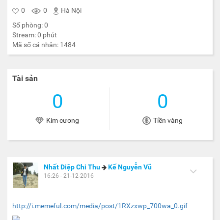
0
0
Hà Nội
Số phòng:
0
Stream:
0
phút
Mã số cá nhân:
1484
Tài sản
0
0
Kim cương
Tiền vàng
Nhất Diệp Chi Thu
Kế Nguyễn Vũ
16:26 - 21-12-2016
http://i.memeful.com/media/post/1RXzxwp_700wa_0.gif