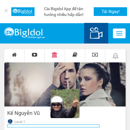
Cài Bigidol App để tận
✕
Tải Ngay!
hưởng nhiều hấp dẫn!
Toggl
navig
Kế Nguyễn Vũ
Level 1