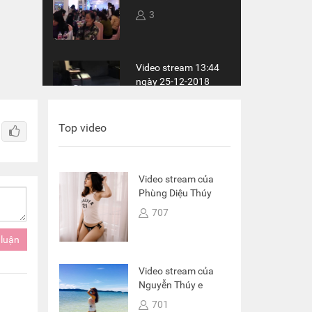
3
Video stream 13:44
ngày 25-12-2018
4
Top video
Video stream 16:31
ngày 19-12-2018
Video stream của
18
Phùng Diệu Thúy
707
Video stream 19:21
ngày 15-12-2018
Video stream của
5
Nguyễn Thúy e
701