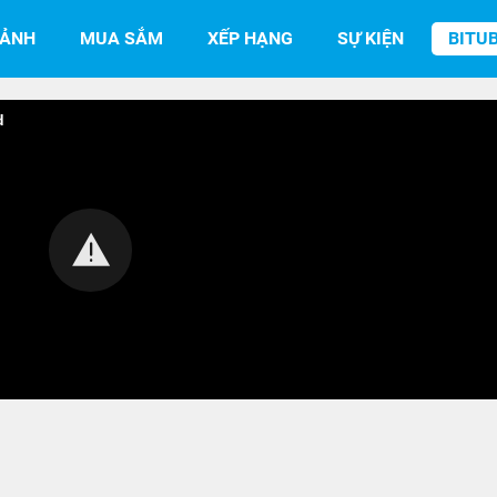
SẢNH
MUA SẮM
XẾP HẠNG
SỰ KIỆN
BITU
d