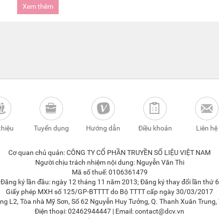
Xem thêm
thiệu
Tuyển dụng
Hướng dẫn
Điều khoản
Liên hệ
Cơ quan chủ quản: CÔNG TY CỔ PHẦN TRUYỀN SỐ LIỆU VIỆT NAM
Người chịu trách nhiệm nội dung: Nguyễn Văn Thi
Mã số thuế: 0106361479
ăng ký lần đầu: ngày 12 tháng 11 năm 2013; Đăng ký thay đổi lần thứ 
Giấy phép MXH số 125/GP-BTTTT do Bộ TTTT cấp ngày 30/03/2017
Tầng L2, Tòa nhà Mỹ Sơn, Số 62 Nguyễn Huy Tưởng, Q. Thanh Xuân Trung, 
Điện thoại: 02462944447 | Email: contact@dcv.vn