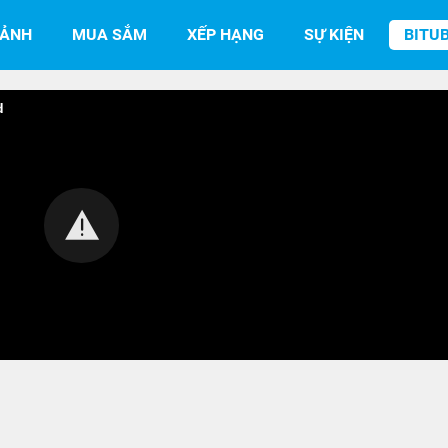
SẢNH
MUA SẮM
XẾP HẠNG
SỰ KIỆN
BITU
d