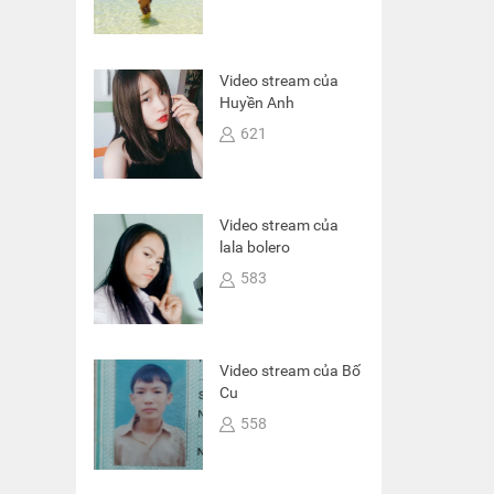
Video stream 11:02
ngày 20-12-2016
Video stream của
0
Huyền Anh
621
Video stream 15:08
ngày 02-12-2016
0
Video stream của
lala bolero
583
Video stream của Bố
Cu
558