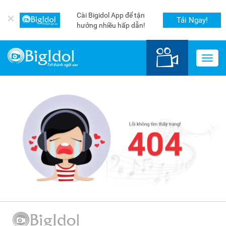
Cài Bigidol App để tận
✕
Tải Ngay!
hưởng nhiều hấp dẫn!
Toggl
navig