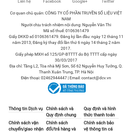
Liên hệ
Facebook
Google+
Twitter
Cơ quan chủ quản: CÔNG TY CỔ PHẦN TRUYỀN SỐ LIỆU VIỆT
NAM
Người chịu trách nhiệm nội dung: Nguyễn Văn Thi
Mã số thuế: 0106361479
Giấy DKKD số 0106361479. Đăng ký lần đầu: ngày 12 tháng 11
năm 2013; Đăng ký thay đổi lần thứ 6 ngày 14 tháng 2 năm
2017.
Giấy phép MXH số 125/GP-BTTTT do Bộ TTTT cấp ngày
30/03/2017
Địa chỉ: Tầng L2, Tòa nhà Mỹ Sơn, Số 62 Nguyễn Huy Tưởng, Q.
Thanh Xuân Trung, TP. Hà Nội
Điện thoại: 02462944447 | Email: contact@dcv.vn
Thông tin Dịch vụ
Chính sách và
Quy định và hình
Quy định chung
thức thanh toán
Chính sách vận
Chính sách
Chính sách bảo
chuyển/giao nhận
đổi/trả hàng và
vệ thông tin cá