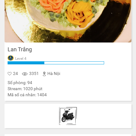
Lan Trắng
Level 4
24
3351
Hà Nội
Số phòng:
94
Stream:
1020
phút
Mã số cá nhân:
1404