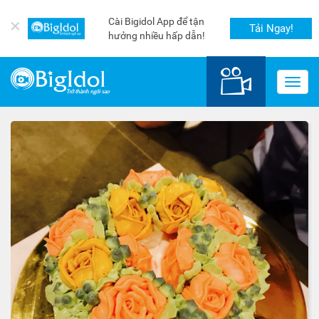
Cài Bigidol App để tận
✕
Tải Ngay!
hưởng nhiều hấp dẫn!
Toggl
navig