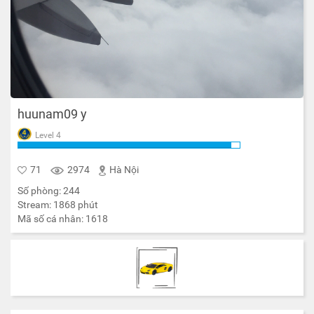
huunam09 y
Level 4
71
2974
Hà Nội
Số phòng:
244
Stream:
1868
phút
Mã số cá nhân:
1618