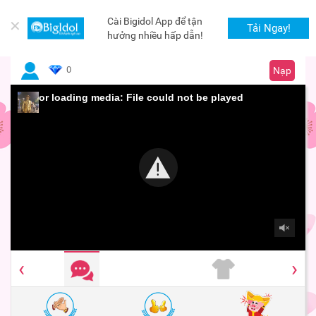
Cài Bigidol App để tận
✕
Tải Ngay!
hưởng nhiều hấp dẫn!
0
Nạp
Error loading media: File could not be played
‹
›